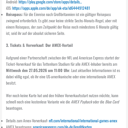
Android:
https://play.google.com/store/apps/details…
iOS:
https://apps.apple.com/de/app/uk-eta/id6444912481
Reisepass:
Für die Einreise nach Großbritannien ist ein gültiger Reisepass
zwingend erforderlich. Es gibt zwar keine strikte Sechs-Monats-Regel, aber mit
einem Reisepass, der zum Zeitpunkt der Reise noch mindestens 6 Monate gültig
ist, seid ihr auf der absolut sicheren Seite.
3. Tickets & Vorverkauf: Der AMEX-Vorteil
Aufgrund einer Partnerschaft zwischen der NFL und American Express startet der
Ticket-Vorverkauf für das Tottenham Stadium für alle AMEX-Inhaber bereits am
Mittwoch den 27.05.2026 um 11:00 Uhr
. Laut aktuellen Informationen ist es
dabei völlig egal, ob ihr eine US-amerikanische oder eine internationale AMEX
besitzt.
Wer noch keine Karte hat und den frühen Vorverkaufsstart nutzen möchte, kann
schnell noch eine kostenlose Variante wie die
AMEX Payback
oder die
Blue Card
beantragen.
Details zum Amex-Vorverkauf:
nfl.com/international/international-games-amex
AMEX beantragen:
americanexpress.com/de-de/kreditkarten