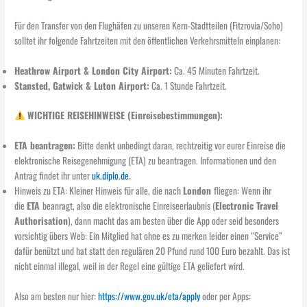
Für den Transfer von den Flughäfen zu unseren Kern-Stadtteilen (Fitzrovia/Soho)
solltet ihr folgende Fahrtzeiten mit den öffentlichen Verkehrsmitteln einplanen:
Heathrow Airport & London City Airport:
Ca. 45 Minuten Fahrtzeit.
Stansted, Gatwick & Luton Airport:
Ca. 1 Stunde Fahrtzeit.
WICHTIGE REISEHINWEISE (Einreisebestimmungen):
ETA beantragen:
Bitte denkt unbedingt daran, rechtzeitig vor eurer Einreise die
elektronische Reisegenehmigung (ETA) zu beantragen. Informationen und den
Antrag findet ihr unter
uk.diplo.de
.
Hinweis zu ETA: Kleiner Hinweis für alle, die nach
London
fliegen: Wenn ihr
die
ETA
beanragt, also die elektronische Einreiseerlaubnis (
Electronic Travel
Authorisation
), dann macht das am besten über die App oder seid besonders
vorsichtig übers Web: Ein Mitglied hat ohne es zu merken leider einen “Service”
dafür benützt und hat statt den regulären 20 Pfund rund 100 Euro bezahlt. Das ist
nicht einmal illegal, weil in der Regel eine gültige ETA geliefert wird.
Also am besten nur hier:
https://www.gov.uk/eta/apply
oder per Apps: