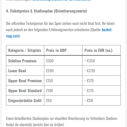
4. Ticketpreise & Stadionplan (Orientierungswerte)
Die offiziellen Ticketpreise für das Spiel stehen noch nicht final fest. Ihr könnt
euch jedoch an den folgenden Erfahrungswerten orientieren (Quelle:
basket-
mag.com
):
Kategorie / Sitzplatz
Preis in GBP
Preis in EUR (ca.)
Sideline Premium
£300
~ €350
Lower Bowl
£200
~ €230
Upper Bowl Premium
£150
~ €175
Upper Bowl Standard
£100
~ €115
Eingeschränkte Sicht
£50
~ €58
Einen detaillierten Stadionplan zur visuellen Orientierung im Tottenham Stadium
findet ihr ebenfalls bereits hier im Artikel: