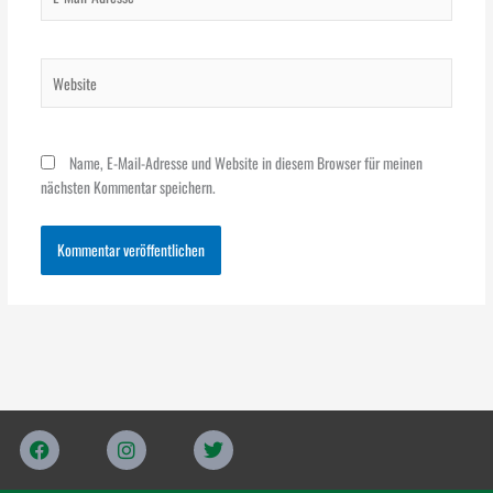
Mail-
Adresse*
Website
Name, E-Mail-Adresse und Website in diesem Browser für meinen
nächsten Kommentar speichern.
F
I
T
a
n
w
c
s
i