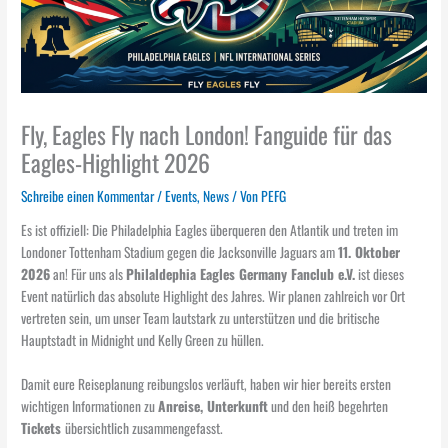
Fly, Eagles Fly nach London! Fanguide für das
Eagles-Highlight 2026
Schreibe einen Kommentar
/
Events
,
News
/ Von
PEFG
Es ist offiziell: Die Philadelphia Eagles überqueren den Atlantik und treten im
Londoner Tottenham Stadium gegen die Jacksonville Jaguars am
11. Oktober
2026
an! Für uns als
Philaldephia Eagles Germany Fanclub e.V.
ist dieses
Event natürlich das absolute Highlight des Jahres. Wir planen zahlreich vor Ort
vertreten sein, um unser Team lautstark zu unterstützen und die britische
Hauptstadt in Midnight und Kelly Green zu hüllen.
Damit eure Reiseplanung reibungslos verläuft, haben wir hier bereits ersten
wichtigen Informationen zu
Anreise, Unterkunft
und den heiß begehrten
Tickets
übersichtlich zusammengefasst.