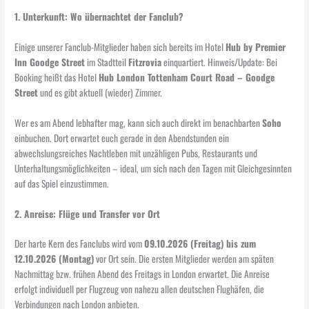
1. Unterkunft: Wo übernachtet der Fanclub?
Einige unserer Fanclub-Mitglieder haben sich bereits im Hotel
Hub by Premier
Inn Goodge Street
im Stadtteil
Fitzrovia
einquartiert. Hinweis/Update: Bei
Booking heißt das Hotel
Hub London Tottenham Court Road – Goodge
Street
und es gibt aktuell (wieder) Zimmer.
Wer es am Abend lebhafter mag, kann sich auch direkt im benachbarten
Soho
einbuchen. Dort erwartet euch gerade in den Abendstunden ein
abwechslungsreiches Nachtleben mit unzähligen Pubs, Restaurants und
Unterhaltungsmöglichkeiten – ideal, um sich nach den Tagen mit Gleichgesinnten
auf das Spiel einzustimmen.
2. Anreise: Flüge und Transfer vor Ort
Der harte Kern des Fanclubs wird vom
09.10.2026 (Freitag) bis zum
12.10.2026 (Montag)
vor Ort sein. Die ersten Mitglieder werden am späten
Nachmittag bzw. frühen Abend des Freitags in London erwartet. Die Anreise
erfolgt individuell per Flugzeug von nahezu allen deutschen Flughäfen, die
Verbindungen nach London anbieten.