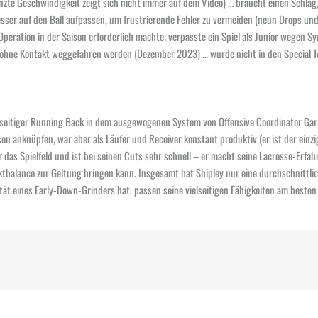
nzte Geschwindigkeit zeigt sich nicht immer auf dem Video) … braucht einen Schl
ser auf den Ball aufpassen, um frustrierende Fehler zu vermeiden (neun Drops und a
 Operation in der Saison erforderlich machte; verpasste ein Spiel als Junior wege
ie ohne Kontakt weggefahren werden (Dezember 2023) … wurde nicht in den Special T
elseitiger Running Back in dem ausgewogenen System von Offensive Coordinator Garr
 anknüpfen, war aber als Läufer und Receiver konstant produktiv (er ist der einzig
r das Spielfeld und ist bei seinen Cuts sehr schnell – er macht seine Lacrosse-Erf
tbalance zur Geltung bringen kann. Insgesamt hat Shipley nur eine durchschnittliche
tät eines Early-Down-Grinders hat, passen seine vielseitigen Fähigkeiten am besten