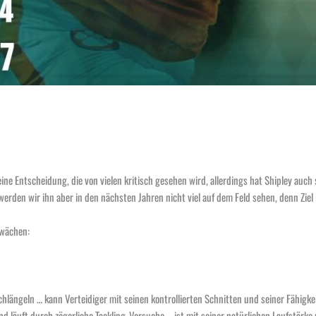
ine Entscheidung, die von vielen kritisch gesehen wird, allerdings hat Shipley auch
 werden wir ihn aber in den nächsten Jahren nicht viel auf dem Feld sehen, denn Ziel
hwächen:
chlängeln … kann Verteidiger mit seinen kontrollierten Schnitten und seiner Fähigke
und läuft durch zögerliche Tackling-Versuche … ist mit seiner natürlichen Laufstärke