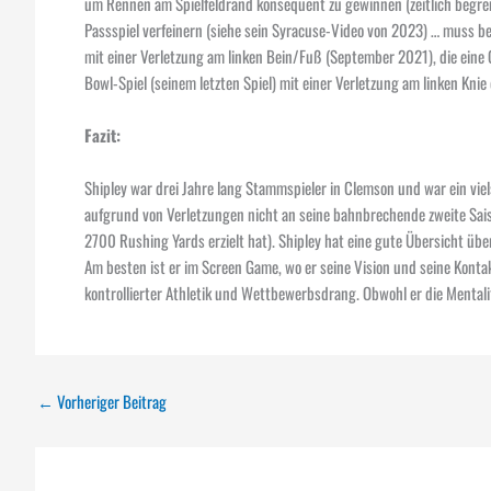
um Rennen am Spielfeldrand konsequent zu gewinnen (zeitlich begre
Passspiel verfeinern (siehe sein Syracuse-Video von 2023) … muss bes
mit einer Verletzung am linken Bein/Fuß (September 2021), die eine
Bowl-Spiel (seinem letzten Spiel) mit einer Verletzung am linken Kn
Fazit:
Shipley war drei Jahre lang Stammspieler in Clemson und war ein vi
aufgrund von Verletzungen nicht an seine bahnbrechende zweite Saison
2700 Rushing Yards erzielt hat). Shipley hat eine gute Übersicht übe
Am besten ist er im Screen Game, wo er seine Vision und seine Kontak
kontrollierter Athletik und Wettbewerbsdrang. Obwohl er die Mentali
←
Vorheriger Beitrag