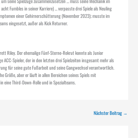
ag, um seine Spielzüge zusammenzusetzen … muss seine Mechanik im
cht Fumbles in seiner Karriere) … verpasste drei Spiele als Neuling
n Symptomen einer Gehirnerschütterung (November 2023); musste im
eams eingesetzt, außer als Kick Returner.
ett Riley. Der ehemalige Fünf-Sterne-Rekrut konnte als Junior
e ACC-Spieler, der in den letzten drei Spielzeiten insgesamt mehr als
ahrung für seine gute Fußarbeit und seine Gangwechsel verantwortlich.
 Größe, aber er läuft in allen Bereichen seines Spiels mit
 in eine Third-Down-Rolle und in Spezialteams.
Nächster Beitrag
→