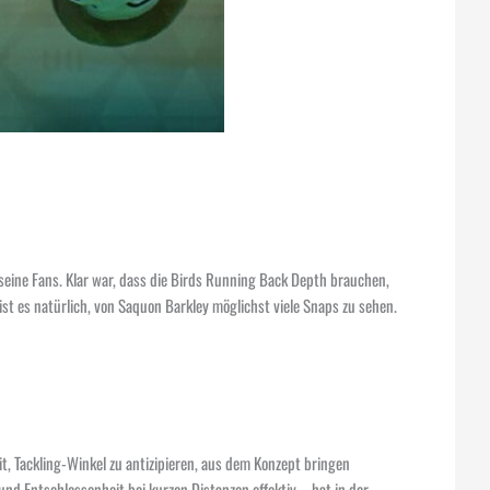
 seine Fans. Klar war, dass die Birds Running Back Depth brauchen,
 ist es natürlich, von Saquon Barkley möglichst viele Snaps zu sehen.
it, Tackling-Winkel zu antizipieren, aus dem Konzept bringen
 und Entschlossenheit bei kurzen Distanzen effektiv … hat in der