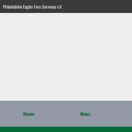
Zum
Philadelphia Eagles Fans Germany e.V.
Inhalt
springen
Home
News