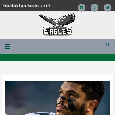
Zum
Facebook
Instagram
Twitt
Philadelphia Eagles Fans Germany e.V.
Inhalt
springen
Menü