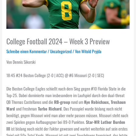
College Football 2024 – Week 3 Preview
Schreibe einen Kommentar
/
Uncategorized
/ Von
Witold Pryjda
Von Dennis Sikorski
18:45 #24 Boston College (2-0 | ACC) @ #6 Missouri (2-0 | SEC)
Die Boston College Eagles schießt nach dem Sieg gegen #10 Florida State in die
Top-25. Dabei dominierte man insbesondere im Laufspiel durch den dual-threat
QB Thomas Castellanos und die
RB-group
rund um
Kye Robichaux, Treshaun
Ward
und Freshman
Turbo Richard
. Das Passspiel wurde bislang noch nicht
benötigt, gegen Missouri wird man aber mehr passen müssen. Missouri steht nach
zwei Spielen gegen Aufbaugegner bei 89-0 Punkten.
Star-WR Luther Burden
III
ist bislang noch nicht der Faktor gewesen und wartet weiterhin auf sein erstes
Spiel mit 50+ Total Yards. Missouri ist mit zwei Touchdowns favorisiert, das letzte