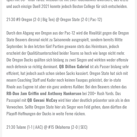
und auch einzige Duell 2021 konnte jedoch Boston College für sich entscheiden.
21:30 #9 Oregon (2-0 | Big Ten) @ Oregon State (2-0 | Pac-12)
Durch den Abgang von Oregon aus der Pac-12 wird die Rivalität gegen die Oregon
State Beavers diesmal nicht zu Saisonende ausgespielt, sondern bereits Mitte
September. In den letzten fünf Partien gewann stets das Heimteam, jedoch
erscheint der Qualitätsunterschied beider Teams so hoch wie lange nicht mehr.
Die Oregon Ducks quälten sich bislang zu zwei Siegen und wirkten weder offensiv
noch defensiv so richtig dominant.
QB Dillon Gabriel
ist als Passer bislang sehr
effizient, hat jedoch auch schon sieben Sacks kassiert. Oregon State hat sich mit
neuem Coaching Staff und Kader noch keinen Fauxpas geleistet, der in-state
Rivale aus Eugene ist aber ein ganz anderes Kaliber. Bei den Beavers stehen das
RB-Duo Jam Griffin und Anthony Hankerson
bei 200+ Rush Yards. Das
Passspiel mit
QB Gevani McCoy
wird hier aber deutlich präsenter sein als in den
Vorwochen. Sollte Oregon State hier als Sieger vom Feld gehen, dann dürften die
Playoff-Hoffnungen der Ducks in weite Ferne rücken.
21:30 Tulane (1-1 | AAC) @ #15 Oklahoma (2-0 | SEC)