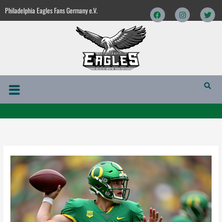
Zum
Facebook
Instagram
Twitt
Philadelphia Eagles Fans Germany e.V.
Inhalt
springen
Menü