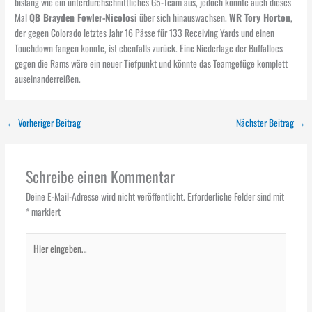
bislang wie ein unterdurchschnittliches G5-Team aus, jedoch könnte auch dieses
Mal
QB Brayden Fowler-Nicolosi
über sich hinauswachsen.
WR Tory Horton
,
der gegen Colorado letztes Jahr 16 Pässe für 133 Receiving Yards und einen
Touchdown fangen konnte, ist ebenfalls zurück. Eine Niederlage der Buffalloes
gegen die Rams wäre ein neuer Tiefpunkt und könnte das Teamgefüge komplett
auseinanderreißen.
←
Vorheriger Beitrag
Nächster Beitrag
→
Schreibe einen Kommentar
Deine E-Mail-Adresse wird nicht veröffentlicht.
Erforderliche Felder sind mit
*
markiert
Hier
eingeben…