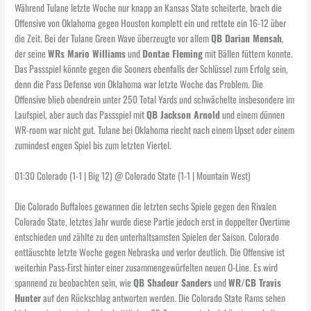
Während Tulane letzte Woche nur knapp an Kansas State scheiterte, brach die
Offensive von Oklahoma gegen Houston komplett ein und rettete ein 16-12 über
die Zeit. Bei der Tulane Green Wave überzeugte vor allem
QB Darian Mensah
,
der seine
WRs Mario Williams
und
Dontae Fleming
mit Bällen füttern konnte.
Das Passspiel könnte gegen die Sooners ebenfalls der Schlüssel zum Erfolg sein,
denn die Pass Defense von Oklahoma war letzte Woche das Problem. Die
Offensive blieb obendrein unter 250 Total Yards und schwächelte insbesondere im
Laufspiel, aber auch das Passspiel mit
QB Jackson Arnold
und einem dünnen
WR-room war nicht gut. Tulane bei Oklahoma riecht nach einem Upset oder einem
zumindest engen Spiel bis zum letzten Viertel.
01:30 Colorado (1-1 | Big 12) @ Colorado State (1-1 | Mountain West)
Die Colorado Buffaloes gewannen die letzten sechs Spiele gegen den Rivalen
Colorado State, letztes Jahr wurde diese Partie jedoch erst in doppelter Overtime
entschieden und zählte zu den unterhaltsamsten Spielen der Saison. Colorado
enttäuschte letzte Woche gegen Nebraska und verlor deutlich. Die Offensive ist
weiterhin Pass-First hinter einer zusammengewürfelten neuen O-Line. Es wird
spannend zu beobachten sein, wie
QB Shadeur Sanders
und
WR/CB Travis
Hunter
auf den Rückschlag antworten werden. Die Colorado State Rams sehen